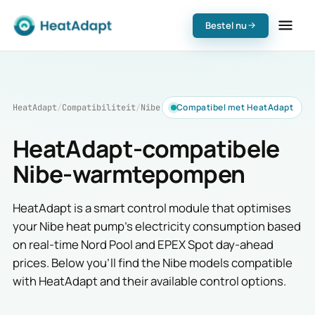
Bestel nu
Compatibel met HeatAdapt
HeatAdapt
/
Compatibiliteit
/
Nibe
HeatAdapt-compatibele
Nibe-warmtepompen
HeatAdapt is a smart control module that optimises
your Nibe heat pump's electricity consumption based
on real-time Nord Pool and EPEX Spot day-ahead
prices. Below you'll find the Nibe models compatible
with HeatAdapt and their available control options.