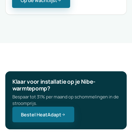
Op de wachtlijst
Klaar voor installatie op je Nibe-
warmtepomp?
Bespaar tot 31% per maand op schommelingen in de
stroomprijs.
Bestel HeatAdapt