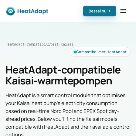
Bestel nu
HeatAdapt
/
Compatibiliteit
/
Kaisai
Compatibel met HeatAdapt
HeatAdapt-compatibele
Kaisai-warmtepompen
HeatAdapt is a smart control module that optimises
your Kaisai heat pump's electricity consumption
based on real-time Nord Pool and EPEX Spot day-
ahead prices. Below you'll find the Kaisai models
compatible with HeatAdapt and their available control
options.